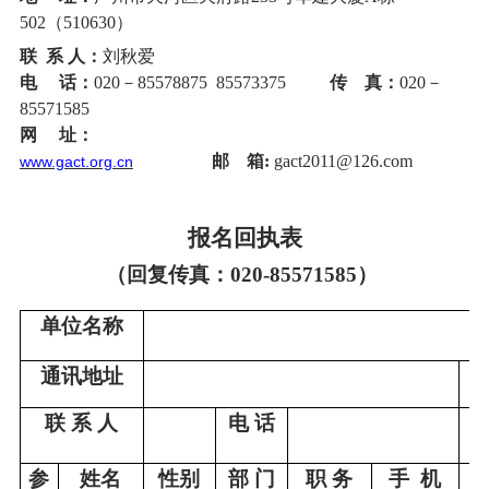
5
0
2
（510630）
联 系 人：
刘秋爱
电 话：
020－85578875 85573375
传 真：
020－
85571585
网 址：
邮 箱:
gact2011@126.com
www.gact.org.cn
报名回执表
（回复传真：020-
85571585
）
单位名称
通讯地址
联 系 人
电 话
参
姓名
性别
部 门
职 务
手 机