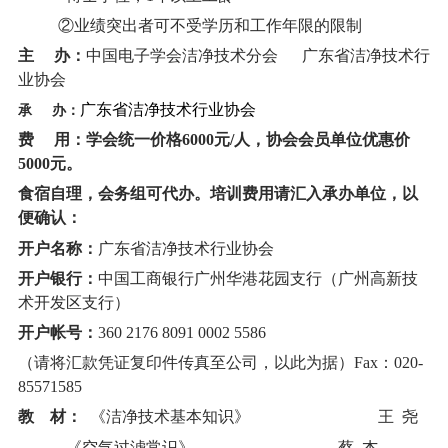
②业绩突出者可不受学历和工作年限的限制
主 办：
中国电子学会洁净技术分会
广东省洁净技术行
业协会
广东省洁净技术行业协会
承 办：
费 用：
学会统一价格6000元/人，协会会员单位优惠价
5000元。
食宿自理，会务组可代办。培训费用请汇入承办单位，以
便确认：
开户名称：
广东省洁净技术行业协会
开户银行：
中国工商银行广州华港花园支行（广州高新技
术开发区支行）
开户帐号：
360 2176 8091 0002 5586
（请将汇款凭证复印件传真至公司，以此为据）Fax：020-
85571585
教
材：
《洁净技术基本知识》
王 尧
《空气过滤常识》
蔡 杰