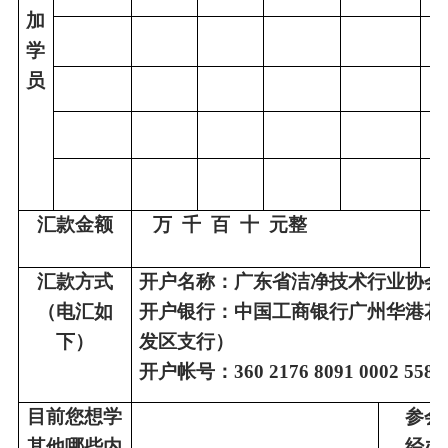
加
学
员
汇款金额
万 千 百 十 元整
汇款方式
开户名称：广东省洁净技术行业协会
（电汇如
开户银行：中国工商银行广州华港花
下）
发区支行）
开户帐号：360 2176 8091 0002 5586
目前您想学
参会
其他哪些内
经办