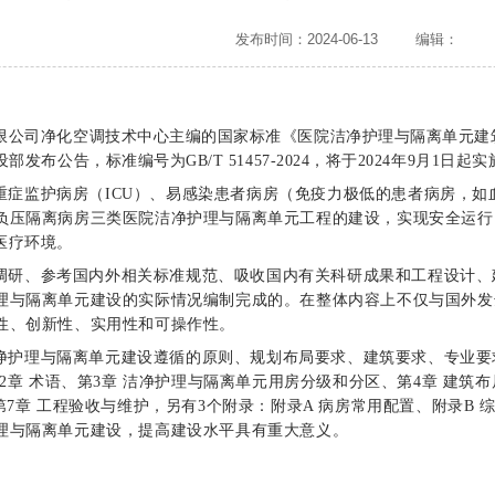
发布时间：2024-06-13
编辑：
公司净化空调技术中心主编的国家标准《医院洁净护理与隔离单元建筑技
发布公告，标准编号为GB/T 51457-2024，将于2024年9月1日起实
重症监护病房（ICU）、易感染患者病房（免疫力极低的患者病房，
负压隔离病房三类医院洁净护理与隔离单元工程的建设，实现安全运行
医疗环境。
调研、参考国内外相关标准规范、吸收国内有关科研成果和工程设计、
理与隔离单元建设的实际情况编制完成的。
在整体内容上不仅与国外发
性、创新性、实用性和可操作性。
净护理与隔离单元建设遵循的原则、规划布局要求、建筑要求、专业要
第2章 术语、第3章 洁净护理与隔离单元用房分级和分区、第4章 建筑
第7章 工程验收与维护，另有3个附录：附录A 病房常用配置、附录B
理与隔离单元建设，提高建设水平具有重大意义。