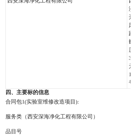
西安深海净化工程有限公司
西
济
开
凤
路
巍
厦
3
元
10
号
四、主要标的信息
合同包1(实验室维修改造项目):
服务类（西安深海净化工程有限公司）
品目号