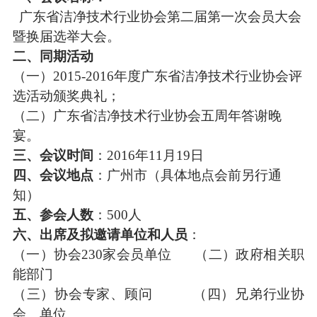
广东省洁净技术行业协会
第二届第一次会员大会
暨换届选举大会。
二、同期活动
（一）
201
5-
201
6
年度广东省洁净技术行
业协会
评
选
活动颁奖典礼；
（二）广东省洁净技术行业协会五周年答谢晚
宴。
三、会议
时间
：
201
6
年
11
月
19日
四
、
会议
地点
：
广州市（具体地点会前另行通
知）
五
、
参会
人数
：
500人
六
、
出席及
拟邀请单位
和
人员
：
（
一
）协会
230
家会员单位
（
二
）政府相关
职
能
部门
（三）
协会专家、顾问
（四）
兄弟行业协
会、单位