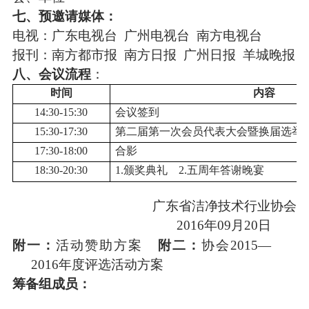
七
、预邀请媒体：
电视：广东电视台
广州电视台
南方电视台
报刊：南方都市报
南方日报
广州日报
羊城晚报
八
、会议
流程
：
时间
内容
14:30-15:30
会议签到
15:30-17:30
第二届第一次会员代表大会暨换届选举
17:30-18:00
合影
18:30-20:30
1.
颁奖典礼
2.五周年答谢晚宴
广东省洁净技术行业协会
201
6
年
09
月
20
日
附一：
活动赞助方案
附二：
协会
2015—
2016年度评选活动方案
筹备组成员：