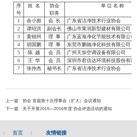
序
姓 名
协会
单 位 名 称
号
职务
1
余小彪
会
长
广东省洁净技术行业协会
2
谭绍洪
副
会长
佛山市莱润新型建材有限公司
3
黄锦州
理
事
广东蓝海净化节能技术有限公司
4
胡国鹏
理
事
东莞市鹏驰净化科技有限公司
5
陈
越
会
员
广州天加空调设备有限公司
6
王
华
会
员
深圳市君信达环境科技股份有限
7
张仲杰
秘书长
广东省洁净技术行业协会
上一篇:
协会 首届第十次理事会（扩大）会议通知
下一篇:
关于开展2015—2016年度 协会评选活动的通知
首页
友情链接