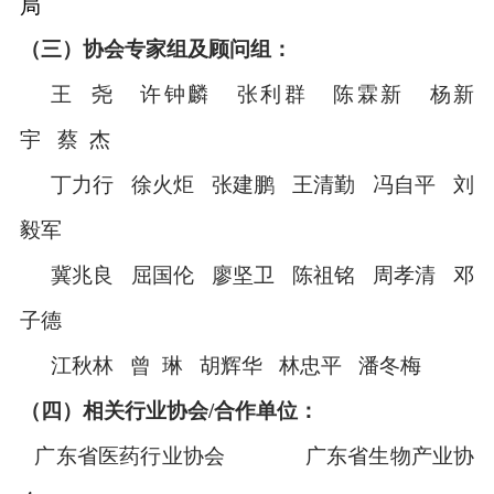
局
（三）协会专家组及顾问组：
王 尧 许钟麟 张利群 陈霖新 杨新
宇 蔡
杰
丁力行
徐火炬 张建鹏 王清勤 冯自平 刘
毅军
冀兆良
屈国伦
廖坚卫 陈祖铭 周孝清 邓
子德
江秋林
曾 琳
胡辉华
林忠平 潘冬梅
（四）相关行业协会
/
合作单位：
广东省医药行业协会 广东省生物产业协