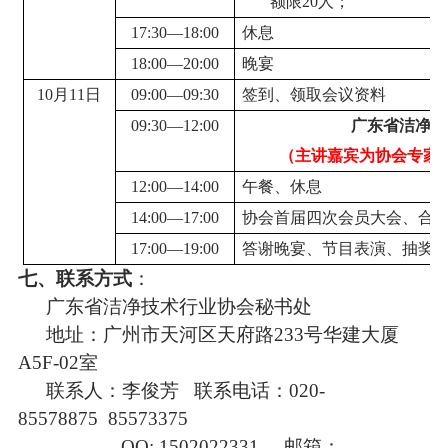
额限20人；
17:30—18:00
休息
18:00—20:00
晚宴
10月11日
09:00—09:30
签到、领取会议资料
09:30—12:00
广东省洁净技
（主讲嘉宾
为协会专家
12:00—14:00
午餐、休息
14:00—17:00
协会首届四次会员大会、合
17:00—19:00
答谢晚宴、节目表演、抽奖
七、联系方式
：
广东省洁净技术行业协会秘书处
地址：广州市天河区天府路233号华建大厦
A5F-02室
联系人：李俊芳 联系电话：020-
85578875 85573375
QQ: 1502022331 邮箱：