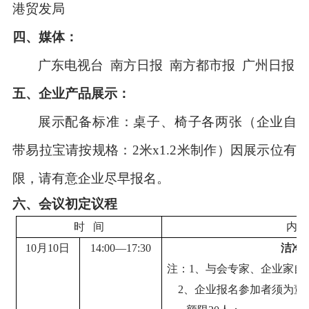
港贸发局
四、媒体：
广东电视台 南方日报 南方都市报 广州日报
五
、企业
产品
展示：
展示配备标准：桌子、
椅子各两张
（
企业自
带易拉宝请按
规格：2米x1
.2
米
制作
）因展示位有
限，请
有意
企业
尽早报名。
六
、会议初定议程
时 间
内 
10月10日
14:00—17:30
洁净
注：1、
与会专家、企业家自
2、企业报名参加者须为董